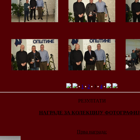
•
1
•
2
•
3
•
4
•
РЕЗУЛТАТИ
НАГРАДЕ ЗА КОЛЕКЦИЈУ ФОТОГРАФИЈ
Прва награда: