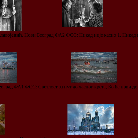
лагојевић
, Нови Београд ФА2 ФСС: Никад није касно 1, Никад н
Београд ФА1 ФСС: Светлост за пут до часног крста, Ко ће први до