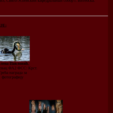
л, Свято-Успенский кафедральный собор г. Витебска.
ЈЕ:
елена Павловић
,
евац ФА2 ФСС: Крст.
Трећа награда за
фотографију