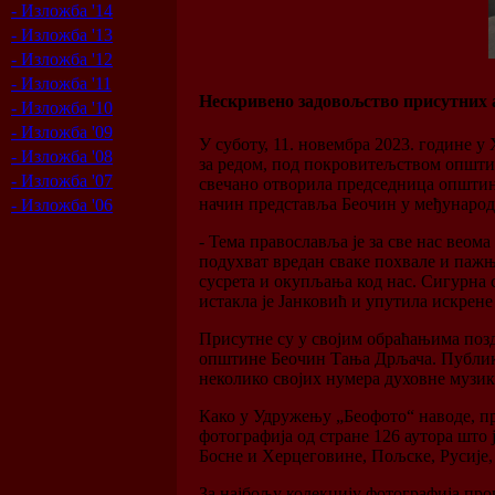
- Изложба '14
- Изложба '13
- Изложба '12
- Изложба '11
Нескривено задовољство присутних 
- Изложба '10
- Изложба '09
У суботу, 11. новембра 2023. године 
- Изложба '08
за редом, под покровитељством општи
- Изложба '07
свечано отворила председница општине
начин представља Беочин у међународн
- Изложба '06
- Тема православља је за све нас веом
подухват вредан сваке похвале и паж
сусрета и окупљања код нас. Сигурна 
истакла је Јанковић и упутила искрене
Присутне су у својим обраћањима поз
општине Беочин Тања Дрљача. Публика 
неколико својих нумера духовне музик
Како у Удружењу „Беофото“ наводе, пр
фотографија од стране 126 аутора што 
Босне и Херцеговине, Пољске, Русије, 
За најбољу колекцију фотографија пр