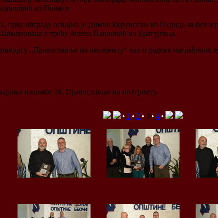
Мијаиловић из Пожеге.
, прву награду освојио је Димче Коруноски из Охрида за фотогра
 Шимановаца а трећу Јелена Павловић из Крагујевца.
онкурсу „Православље на интернету“ као и радове награђених а
тварања изложбе 18. Православље на интернету.
•
1
•
2
•
3
•
4
•