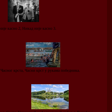
ије касно 2, Никад није касно 3.
 Часног крста, Часни крст у рукама победника.