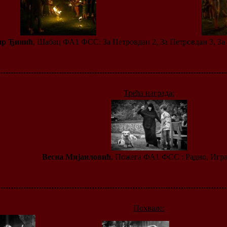
ир Ђинић
, Шабац ФА1 ФСС: За Петровдан 2, За Петровдан 3, За 
Трећа награда:
Весна Мијаиловић
, Пожега ФА1 ФСС : Радно, Игра,
Похвале: