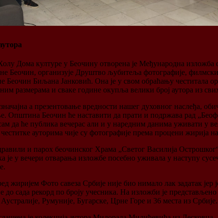
аутора
у Холу Дома културе у Беочину отворена је Међународна изложба 
не Беочин, организује Друштво љубитеља фотографије, филмских
 Беочин Биљана Јанковић. Она је у свом обраћању честитала ор
им размерама и сваке године окупља велики број аутора из свих
а значајна а презентовање вредности нашег духовног наслеђа, оби
ње. Општина Беочин ће наставити да прати и подржава рад „Бео
сам да ће публика вечерас али и у наредним данима уживати у ве
 честитке ауторима чије су фотографије према процени жирија н
дравили и парох беочинског Храма „Светог Василија Острошког
је у вечери отварања изложбе посебно уживала у наступу сусечк
е.
ед жиријем Фото савеза Србије није био нимало лак задатак јер
је до сада рекорд по броју учесника. На изложби је представљено
Аустралије, Румуније, Бугарске, Црне Горе и 36 места из Србије.
оглашена је колекција аутора Милорада Милићевића из Лесковца