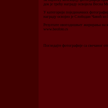
док је трећу награду освојила Весна 
У категорији појединачних фотографија
награду освојио је Слободан Чавић из
Резултате овогодишњег жирирања на к
www.beofoto.rs
Погледајте фотографије са свечаног о