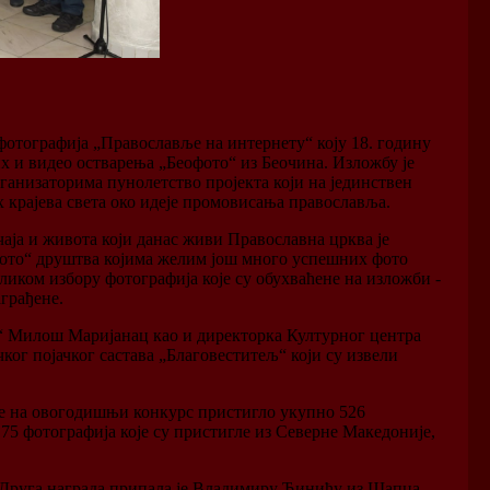
фотографија „Православље на интернету“ коју 18. годину
 и видео остварења „Беофото“ из Беочина. Изложбу је
ганизаторима пунолетство пројекта који на јединствен
 крајева света око идеје промовисања православља.
чаја и живота који данас живи Православна црква је
фото“ друштва којима желим још много успешних фото
ликом избору фотографија које су обухваћене на изложби -
аграђене.
“ Милош Маријанац као и директорка Културног центра
ог појачког састава „Благовеститељ“ који су извели
 је на овогодишњи конкурс пристигло укупно 526
 75 фотографија које су пристигле из Северне Македоније,
. Друга награда припала је Владимиру Ђинићу из Шапца