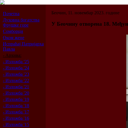
Беочин, 11. новембар 2023. године
Почетна
Духовна богатства
У Беочину отворена 18. Међу
Фрушке горе
Сомборци
Оком жене
Испраћај Патријарха
Павла
- Архива:
- Изложба '25
- Изложба '24
- Изложба '23
- Изложба '22
- Изложба '21
- Изложба '20
- Изложба '19
- Изложба '18
- Изложба '17
- Изложба '16
- Изложба '15