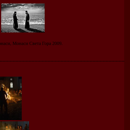
наси, Монаси Света Гора 2009.