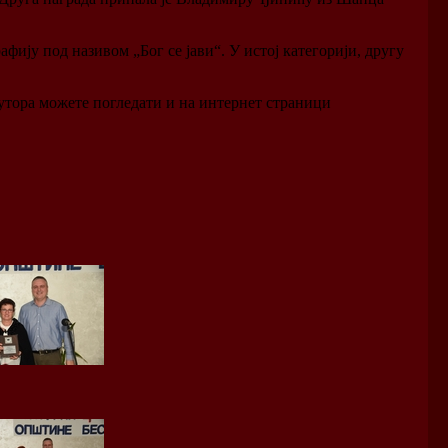
фију под називом „Бог се јави“. У истој категорији, другу
утора можете погледати и на интернет страници