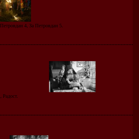
Петровдан 4, За Петровдан 5.
 Радост.