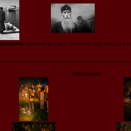
Милићевић,
, Лесковац ФА1 ФСС: Света Гора 2009, Владика и мо
Друга награда: