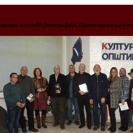
народна изложба фотографија Православље на инт