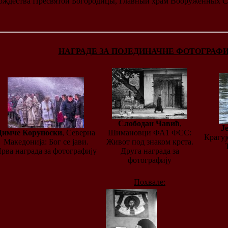
 Рождества Пресвятой Богородицы, Главный храм Вооруженных Си
НАГРАДЕ ЗА ПОЈЕДИНАЧНЕ ФОТОГРАФИ
Слободан Чавић
,
Ј
Димче Коруноски
, Северна
Шимановци ФА1 ФСС:
Крагуј
Македонија: Бог се јави.
Живот под знаком крста.
рва награда за фотографију
Друга награда за
фотографију
Похвале: