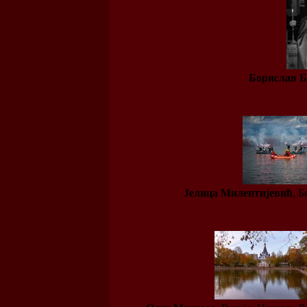
Борислав Б
Јелица Милентијевић
, 