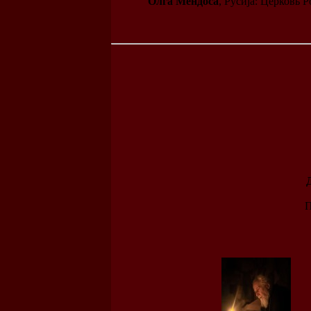
Олга Мендоса
, Русија: Церковь
П